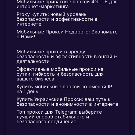
Мобильные приватные прокси 4G LTE для 
пользоваться нашим прокси два часа,
поддерживают различные виды интернет-
интернет-маркетинга
чтобы оценить его работу и принять
деятельности, обеспечивая надежность в
Proxy Купить: новый уровень 
решение о покупке.
безопасности и эффективности в 
использовании.
интернете
Мобильные Прокси Недорого: Экономьте 
5. Прокси Украинские:
с Нами!
Инструмент для Безопасного
Мобильные прокси в аренду: 
Онлайн-Взаимодействия
безопасность и эффективность в онлайн-
деятельности
a. Бизнес и Личное Использование:
Эффективные мобильные прокси на 
сутки: гибкость и безопасность для 
Прокси Украины эффективны не только для
вашего бизнеса
бизнеса, но и для личного использования,
Купить мобильные прокси со сменой IP 
на 1 день
обеспечивая безопасность при онлайн-
Купить Украинские Прокси: ваш путь к 
взаимодействии.
безопасности и анонимности в интернете
Топ прокси для Telegram: выберите 
b. Защита Интернет-Сессий:
лучший способ стабильного и 
безопасного соединение
Используя украинские прокси, вы защищаете
свои интернет-сессии, обеспечивая безопасность