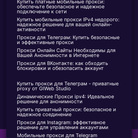
Купить платные мобильные прокси: 
при проведении различных онлайн-операций.
обеспечьте безопасное и надежное 
подключение к сети
6. Прокси Украинские: Плюсы
Купить мобильные прокси IPv4 недорого: 
надежное решение для вашей онлайн-
для Интернет-Бизнеса и
активности
Прокси для Телеграм: Купить безопасные 
Маркетинга
и эффективные прокси
Прокси Онлайн Сайты Необходимы для 
a. Качественный Трафик:
Вашей Анонимности в Интернете
Прокси Украины обеспечивают доступ к
Прокси для ВКонтакте: как обходить 
блокировки и обезопасить аккаунт
высококачественному трафику из этого региона,
что важно для эффективных интернет-
Купить прокси для Телеграм - приватные 
маркетинговых стратегий.
proxy от GlWeb Studio
b. Локализованный Контент:
Динамические Прокси ipv4: Идеальное 
решение для анонимности
Используя украинские прокси, вы можете
Купить приватный прокси: безопасное и 
надежное соединение
адаптировать свой контент к местным
предпочтениям и языковым особенностям.
Прокси для Instagram: эффективное 
решение для управления аккаунтами
7. Украинский Proxy:
Мобильные прокси для Telegram