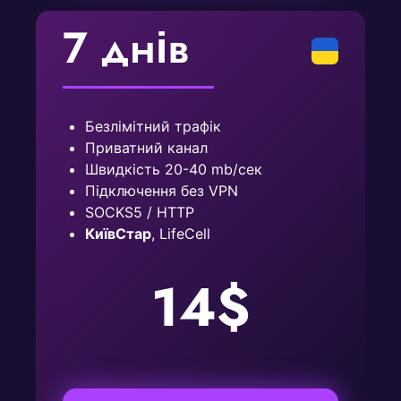
7 днів
Безлімітний трафік
Приватний канал
Швидкість 20-40 mb/сек
Підключення без VPN
SOCKS5 / HTTP
КиївСтар
, LifeCell
14$