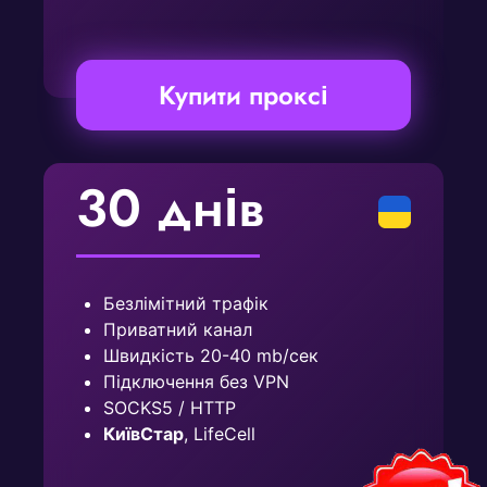
Купити проксі
30 днів
Безлімітний трафік
Приватний канал
Швидкість 20-40 mb/сек
Підключення без VPN
SOCKS5 / HTTP
КиївСтар
, LifeCell