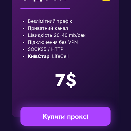
Безлімітний трафік
Приватний канал
Швидкість 20-40 mb/сек
Підключення без VPN
SOCKS5 / HTTP
КиївСтар
, LifeCell
7$
Купити проксі