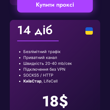
Купити проксі
14 діб
Безлімітний трафік
Приватний канал
Швидкість 20-40 mb/сек
Підключення без VPN
SOCKS5 / HTTP
КиївСтар
, LifeCell
18$