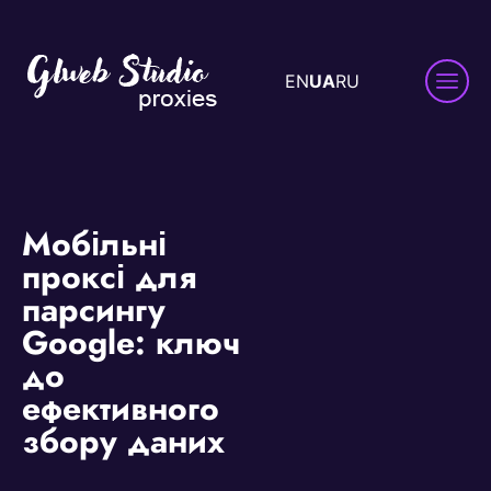
EN
UA
RU
Мобільні
проксі для
парсингу
Google: ключ
до
ефективного
збору даних