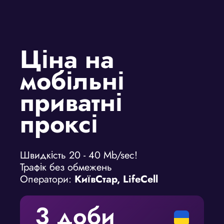
Ціна на
мобільні
приватні
проксі
Швидкість 20 - 40 Mb/sec!
Трафік без обмежень
Оператори:
КиївСтар, LifeCell
3 доби