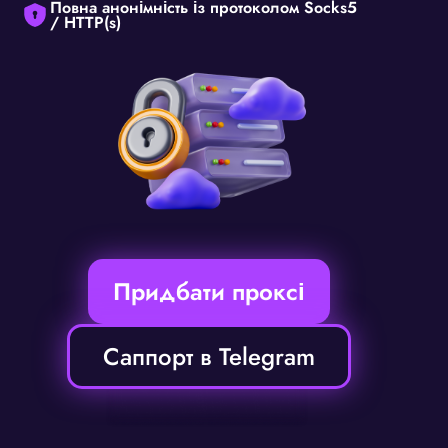
Повна анонімність із протоколом Socks5
/ HTTP(s)
Придбати проксі
Саппорт в Telegram