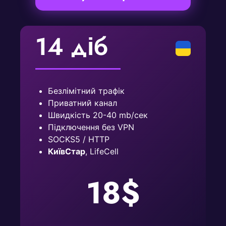
14 діб
Безлімітний трафік
Приватний канал
Швидкість 20-40 mb/сек
Підключення без VPN
SOCKS5 / HTTP
КиївСтар
, LifeCell
18$