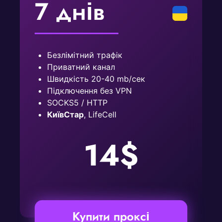
7 днів
Безлімітний трафік
Приватний канал
Швидкість 20-40 mb/сек
Підключення без VPN
SOCKS5 / HTTP
КиївСтар
, LifeCell
14$
Купити проксі