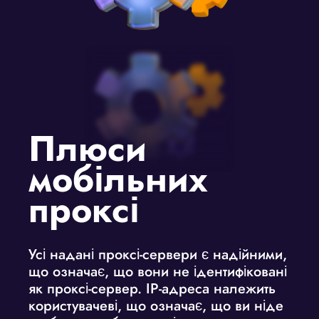
Плюси
мобільних
проксі
Усі надані проксі-сервери є надійними,
що означає, що вони не ідентифіковані
як проксі-сервер. IP-адреса належить
користувачеві, що означає, що ви ніде