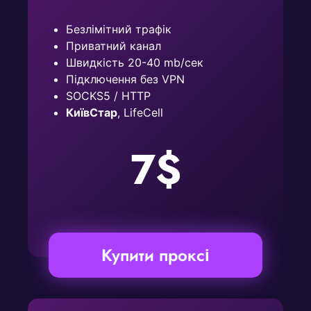
Безлімітний трафік
Приватний канал
Швидкість 20-40 mb/сек
Підключення без VPN
SOCKS5 / HTTP
КиївСтар
, LifeCell
7$
Купити проксі