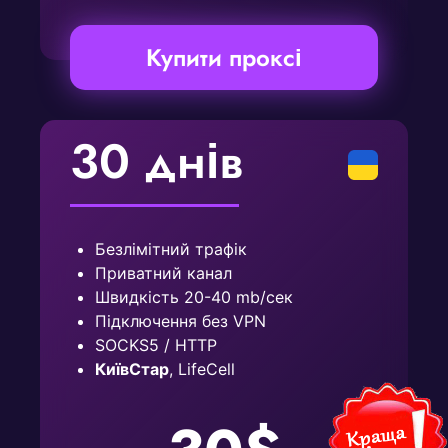
Купити проксі
30 днів
Безлімітний трафік
Приватний канал
Швидкість 20-40 mb/сек
Підключення без VPN
SOCKS5 / HTTP
КиївСтар
, LifeCell