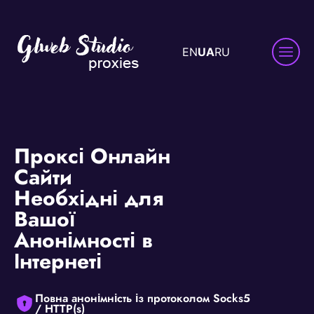
EN
UA
RU
Проксі Онлайн
Сайти
Необхідні для
Вашої
Анонімності в
Інтернеті
Повна анонімність із протоколом Socks5
/ HTTP(s)