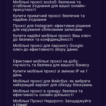
Мобільні проксі socks5: безпечне та 
вирішувати питання, пов'язані з
стабільне з'єднання для вашої онлайн-
присутності
працездатністю наших IP-адрес. Після
Купити приватний проксі: безпечне та 
реєстрації ви можете безкоштовно
надійне з'єднання
користуватися нашим проксі дві години,
Проксі для Instagram: ефективне рішення 
щоб оцінити його роботу та прийняти
для керування обліковими записами
рішення про покупку.
Купити надійні мобільні проксі: Ваш ключ 
до безпеки та конфіденційності
Мобільні проксі для парсингу Google: 
ключ до ефективного збору даних
Ефективні мобільні проксі на добу: 
гнучкість та безпека для вашого бізнесу
Купити мобільні проксі зі зміною IP на 1 
день
Мобільні проксі для Фейсбук: як вибрати 
найкращий варіант для обходу блокувань
Мобільні проксі в оренду: безпека та 
ефективність онлайн-діяльності
Мобільні Проксі Недорого: Заощаджуйте 
з Нами!