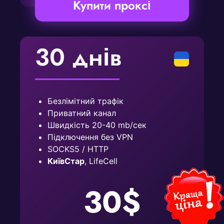
Купити проксі
30 днів
Безлімітний трафік
Приватний канал
Швидкість 20-40 mb/сек
Підключення без VPN
SOCKS5 / HTTP
КиївСтар
, LifeCell
30$