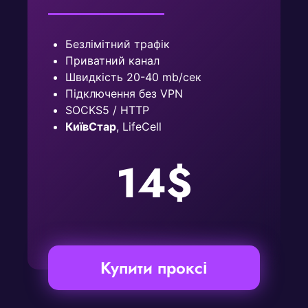
Безлімітний трафік
Приватний канал
Швидкість 20-40 mb/сек
Підключення без VPN
SOCKS5 / HTTP
КиївСтар
, LifeCell
14$
Купити проксі