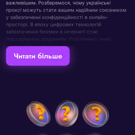
важливішим. Розберемося, чому
українські
проксі
можуть стати вашим надійним союзником
у забезпеченні конфіденційності в онлайн-
просторі. В епоху цифрових технологій
забезпечення безпеки в інтернеті стає
першорядним завданням. Розглянемо, чому
використання проксі може стати ключем до вашої
онлайн-безпеки.
Читати більше
1. Українська Proxy: Захист
Ваших Особистих Даних
a. Анонімність у Мережі:
Використовуючи українську proxy, ви
забезпечуєте собі рівень анонімності, необхідний
для захисту ваших особистих даних від
небажаного доступу.
b. Боротьба з Кіберзагрозами: