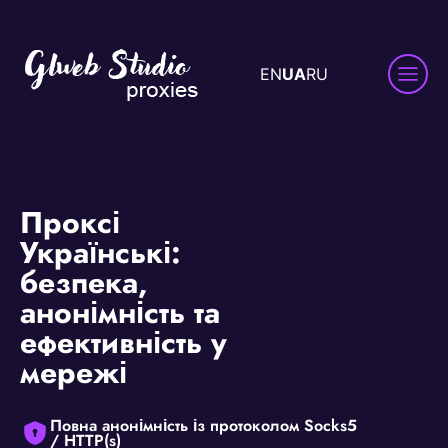
EN
UA
RU
Проксі
Українські:
безпека,
анонімність та
ефективність у
мережі
Повна анонімність із протоколом Socks5
/ HTTP(s)