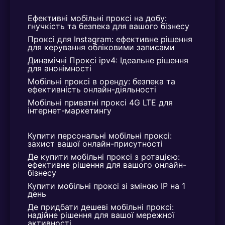
Використовуючи проксі, ви захищаєте свої
Ефективні мобільні проксі на добу: 
інтернет-сесії, забезпечуючи безпеку під час
гнучкість та безпека для вашого бізнесу
проведення різних онлайн-операцій.
Проксі для Instagram: ефективне рішення 
для керування обліковими записами
6. Плюси для Інтернет-Бізнесу
Динамічні Проксі ipv4: Ідеальне рішення 
для анонімності
та Маркетингу
Мобільні проксі в оренду: безпека та 
ефективність онлайн-діяльності
a. Якісний Трафік:
Мобільні приватні проксі 4G LTE для 
інтернет-маркетингу
Проксі України забезпечують доступ до
високоякісного трафіку з цього регіону, що є
Купити персональні мобільні проксі: 
важливим для ефективних інтернет-
захист вашої онлайн-присутності
маркетингових стратегій.
Де купити мобільні проксі з ротацією: 
ефективне рішення для вашого онлайн-
b. Локалізований контент:
бізнесу
Купити мобільні проксі зі зміною IP на 1 
Використовуючи проксі, ви можете адаптувати
день
свій контент до місцевих переваг та мовних
Де придбати дешеві мобільні проксі: 
особливостей.
надійне рішення для вашої мережної 
активності