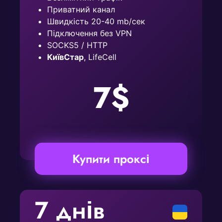
Приватний канал
Швидкість 20-40 mb/сек
Підключення без VPN
SOCKS5 / HTTP
КиївСтар
, LifeCell
7$
Купити проксі
7 днів