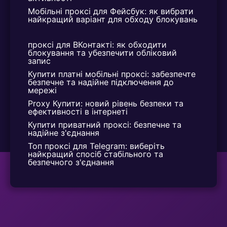
7. Інструмент для Блокування
Мобільні проксі для Фейсбук: як вибрати 
найкращий варіант для обходу блокувань
Кібератак
проксі для ВКонтакті: як обходити 
a. Захист Від DDoS-Атак:
блокування та убезпечити обліковий 
запис
Укр proxy може бути додатковим захисним
Купити платні мобільні проксі: забезпечте 
бар'єром, запобігаючи DDoS-атакам і
безпечне та надійне підключення до 
мережі
забезпечуючи стабільну роботу в мережі.
Proxy Купити: новий рівень безпеки та 
ефективності в інтернеті
b. Безпечні транзакції:
Купити приватний проксі: безпечне та 
При використанні проксі України важливі онлайн-
надійне з'єднання
транзакції стають безпечнішими та захищенішими
Топ проксі для Telegram: виберіть 
найкращий спосіб стабільного та 
від можливих кіберзагроз.
безпечного з'єднання
8. Ефективний Інструмент для
Розробників
a. Тестування сайтів: