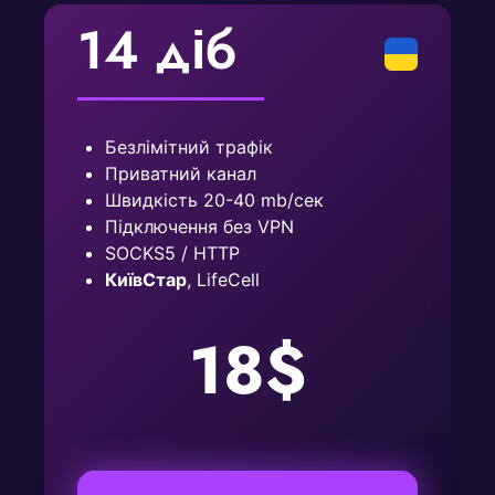
14 діб
Безлімітний трафік
Приватний канал
Швидкість 20-40 mb/сек
Підключення без VPN
SOCKS5 / HTTP
КиївСтар
, LifeCell
18$