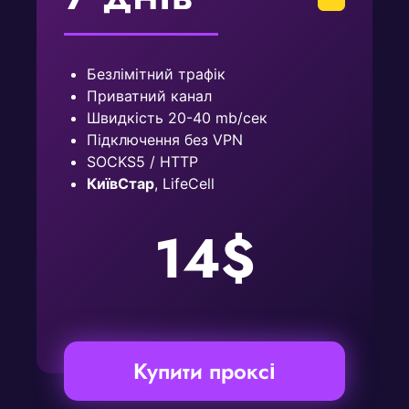
Безлімітний трафік
Приватний канал
Швидкість 20-40 mb/сек
Підключення без VPN
SOCKS5 / HTTP
КиївСтар
, LifeCell
14$
Купити проксі