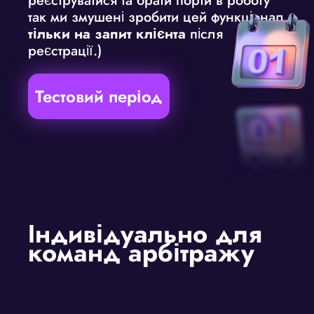
реєструватися та брати порти в роботу
так ми змушені зробити цей функціонал
тільки на запит клієнта
після
реєстрації.)
Тестовий період
Індивідуально для
команд арбітражу