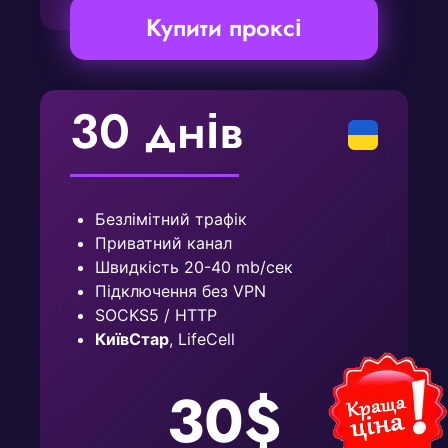
Купити проксі
30 днів
Безлімітний трафік
Приватний канал
Швидкість 20-40 mb/сек
Підключення без VPN
SOCKS5 / HTTP
КиївСтар
, LifeCell
30$