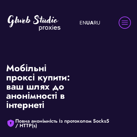
EN
UA
RU
Мобільні
проксі купити:
ваш шлях до
анонімності в
інтернеті
Повна анонімність із протоколом Socks5
/ HTTP(s)