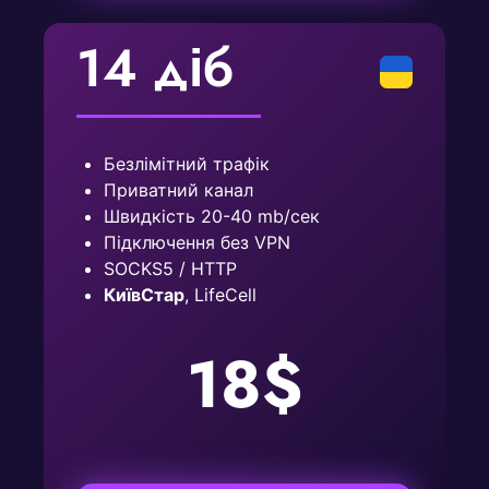
14 діб
Безлімітний трафік
Приватний канал
Швидкість 20-40 mb/сек
Підключення без VPN
SOCKS5 / HTTP
КиївСтар
, LifeCell
18$