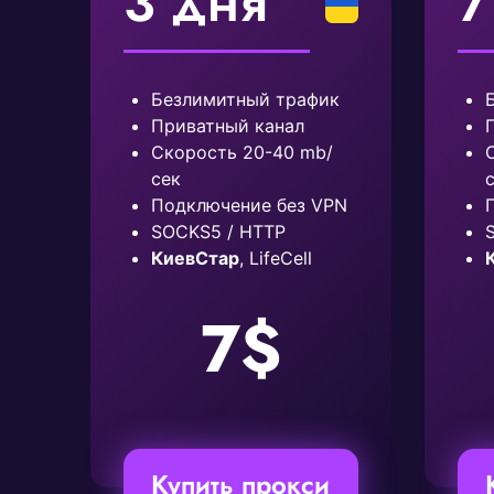
3 дня
7
Безлимитный трафик
Приватный канал
Скорость 20-40 mb/
сек
Подключение без VPN
SOCKS5 / HTTP
КиевСтар
, LifeCell
7$
Купить прокси