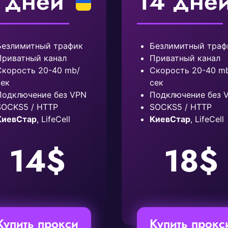
 дней
14 дне
Безлимитный трафик
Безлимитный траф
Приватный канал
Приватный канал
Скорость 20-40 mb/
Скорость 20-40 m
сек
сек
Подключение без VPN
Подключение без 
SOCKS5 / HTTP
SOCKS5 / HTTP
КиевСтар
, LifeCell
КиевСтар
, LifeCell
14$
18$
Купить прокси
Купить прокс