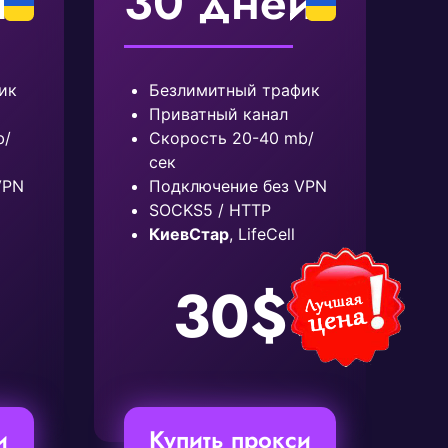
й
30 дней
ик
Безлимитный трафик
Приватный канал
b/
Скорость 20-40 mb/
сек
VPN
Подключение без VPN
SOCKS5 / HTTP
КиевСтар
, LifeCell
30$
и
Купить прокси