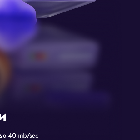
и
до 40 mb/sec