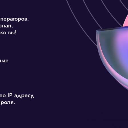
ператоров.
анал.
ко вы!
ные
по IP адресу,
ароля.