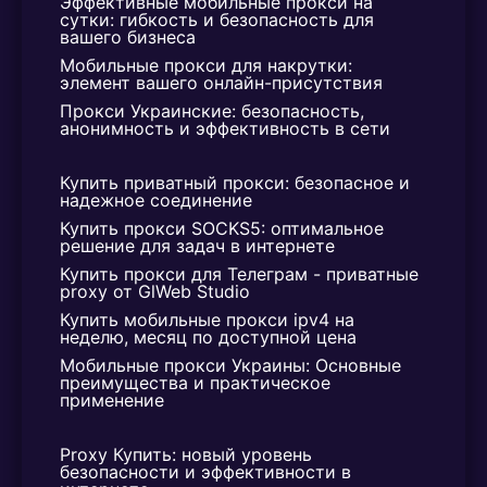
Эффективные мобильные прокси на 
сутки: гибкость и безопасность для 
пользоваться нашим прокси два часа,
вашего бизнеса
чтобы оценить его работу и принять
Мобильные прокси для накрутки: 
решение о покупке.
элемент вашего онлайн-присутствия
Прокси Украинские: безопасность, 
анонимность и эффективность в сети
Купить приватный прокси: безопасное и 
надежное соединение
Купить прокси SOCKS5: оптимальное 
решение для задач в интернете
Купить прокси для Телеграм - приватные 
proxy от GlWeb Studio
Купить мобильные прокси ipv4 на 
неделю, месяц по доступной цена
Мобильные прокси Украины: Основные 
преимущества и практическое 
применение
Proxy Купить: новый уровень 
безопасности и эффективности в 