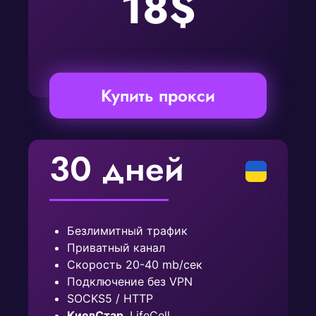
18$
Купить прокси
30 дней
Безлимитный трафик
Приватный канал
Скорость 20-40 mb/сек
Подключение без VPN
SOCKS5 / HTTP
КиевСтар
, LifeCell