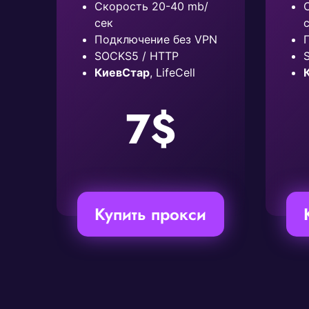
Скорость 20-40 mb/
сек
Подключение без VPN
SOCKS5 / HTTP
КиевСтар
, LifeCell
7$
Купить прокси