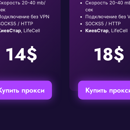
Скорость 20-40 mb/
Скорость 20-40 m
сек
сек
Подключение без VPN
Подключение без 
SOCKS5 / HTTP
SOCKS5 / HTTP
КиевСтар
, LifeCell
КиевСтар
, LifeCell
14$
18$
Купить прокси
Купить прокс