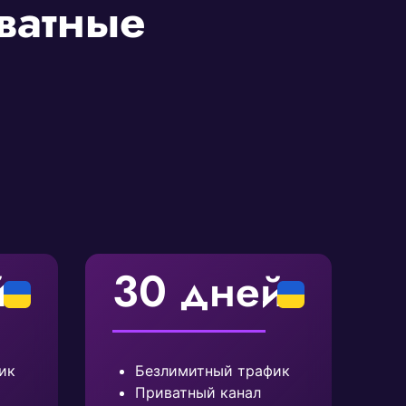
ватные
й
30 дней
ик
Безлимитный трафик
Приватный канал