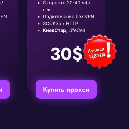
b/
Скорость 20-40 mb/
сек
VPN
Подключение без VPN
SOCKS5 / HTTP
КиевСтар
, LifeCell
30$
и
Купить прокси