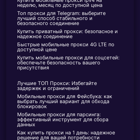
готовы решать вопросы, связанные с
неделю, месяц по доступной цена
работоспособностью наших IP-адресов.
Топ прокси для Telegram: выберите 
лучший способ стабильного и 
После регистрации вы можете бесплатно
безопасного соединение
пользоваться нашим прокси два часа,
Купить приватный прокси: безопасное и 
чтобы оценить его работу и принять
надежное соединение
решение о покупке.
Быстрые мобильные прокси 4G LTE по 
доступной цене
Купить мобильные прокси для соцсетей: 
обеспечьте безопасность вашего 
присутствия
Лучшие ТОП Прокси: Избегайте 
задержек и ограничений
Мобильные прокси для Фейсбука: как 
выбрать лучший вариант для обхода 
блокировок
Мобильные прокси для парсинга: 
эффективный инструмент для сбора 
данных
Как купить прокси на 1 день: надежное 
решение для вашей потребности