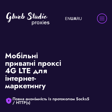
EN
UA
RU
Мобільні
приватні проксі
4G LTE для
інтернет-
маркетингу
Повна анонімність із протоколом Socks5
/ HTTP(s)