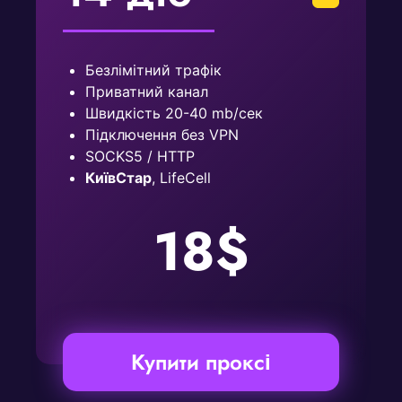
Безлімітний трафік
Приватний канал
Швидкість 20-40 mb/сек
Підключення без VPN
SOCKS5 / HTTP
КиївСтар
, LifeCell
18$
Купити проксі