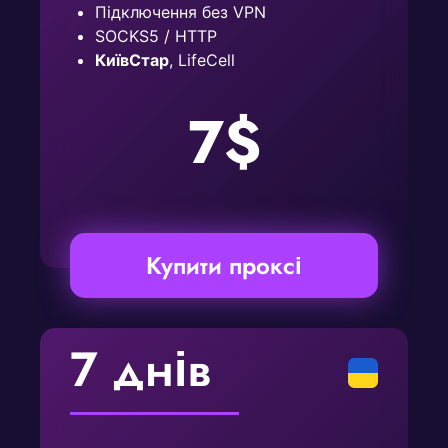
Підключення без VPN
SOCKS5 / HTTP
КиївСтар
, LifeCell
7$
Купити проксі
7 днів