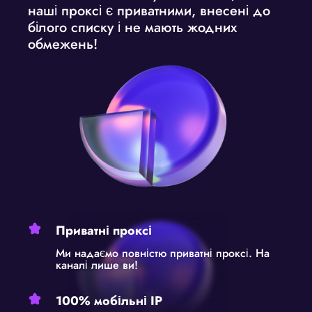
наші проксі є приватними, внесені до
білого списку і не мають жодних
обмежень!
Приватні проксі
Ми надаємо повністю приватні проксі. На
каналі лише ви!
100% мобільні IP