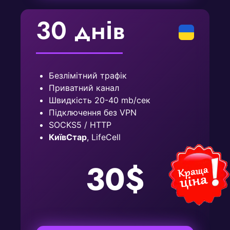
30 днів
Безлімітний трафік
Приватний канал
Швидкість 20-40 mb/сек
Підключення без VPN
SOCKS5 / HTTP
КиївСтар
, LifeCell
30$