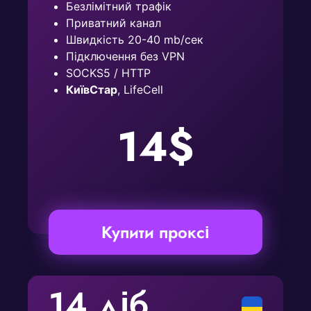
Безлімітний трафік
Приватний канал
Швидкість 20-40 mb/сек
Підключення без VPN
SOCKS5 / HTTP
КиївСтар
, LifeCell
14$
Купити проксі
14 діб